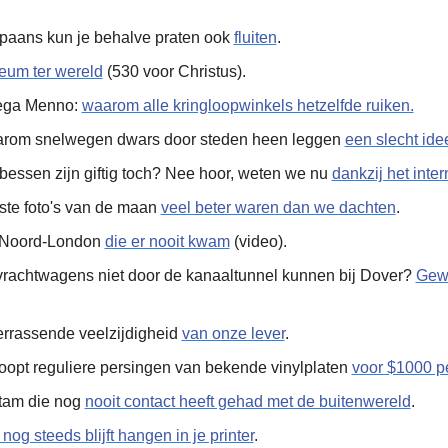
Spaans kun je behalve praten ook 
fluiten
.
eum ter wereld
 (530 voor Christus).
lega Menno: 
waarom alle kringloopwinkels hetzelfde ruiken.
arom snelwegen dwars door steden heen leggen 
een slecht idee
erbessen zijn giftig toch? Nee hoor, weten we nu 
dankzij het inter
te foto's van de maan 
veel beter waren dan we dachten
.
n Noord-London 
die er nooit kwam
 (video).
vrachtwagens niet door de kanaaltunnel kunnen bij Dover? 
Gewo
errassende veelzijdigheid 
van onze lever
.
opt reguliere persingen van bekende vinylplaten 
voor $1000 pe
am die nog 
nooit contact heeft gehad met de buitenwereld
.
og steeds blijft hangen in je printer
.