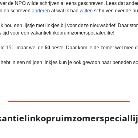
k over de NPO wilde schrijven al eens geschreven. Lees dat ande
dien schreven 
anderen
 al wat ik had 
willen
 schrijven over de hui
Ik hou een lijstje met linkjes bij voor deze nieuwsbrief. Daar st
us tijd voor een vakantielinkopruimzomerspecialeditie!
alle 151, maar wel de 
50
 beste. Daar kom je de zomer wel mee d
 hebt in een miljoen linkjes kun je ook gewoon naar beneden scro
antielinkopruimzomerspeciallijs