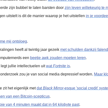
rde zijn bubbel te laten barsten door 
zijn leven willekeurig te
ngen uitstelt is dit de manier waarop je het uitstellen 
in je voorde
tme mij ontsloeg
.
alingen heeft al twintig jaar gezeik 
met schulden dankzij falen
mputernerds een 
beetje awk zouden moeten leren
.
 legt jullie intellectuelen uit 
wat 
Fortnite
 is
.
 onderzoek zou je van social media depressief worden. 
Maar klo
 zit het eigenlijk met 
dat 
Black Mirror
-esque 'social credit' sys
en van een Bitcoin-scepticus
. 
pje van 4 minuten maakt dat in 64 kilobyte past
.