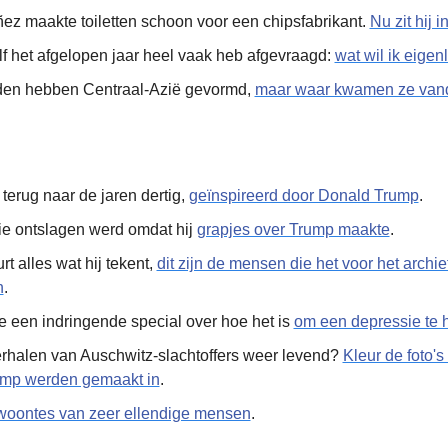
z maakte toiletten schoon voor een chipsfabrikant. 
Nu zit hij i
f het afgelopen jaar heel vaak heb afgevraagd: 
wat wil ik eigenl
rden hebben Centraal-Azië gevormd, 
maar waar kwamen ze van
terug naar de jaren dertig, 
geïnspireerd door Donald Trump
.
ie ontslagen werd omdat hij 
grapjes over Trump maakte
. 
 alles wat hij tekent, 
dit zijn de mensen die het voor het archie
n
.
een indringende special over hoe het is 
om een depressie te
rhalen van Auschwitz-slachtoffers weer levend? 
Kleur de foto's 
amp werden gemaakt in
.
woontes van zeer ellendige mensen
.