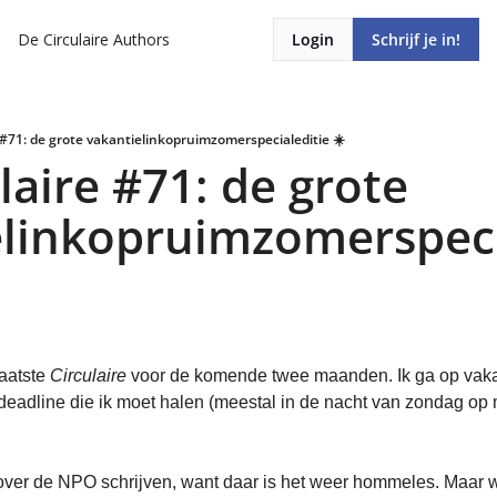
De Circulaire
Authors
Login
Schrijf je in!
 #71: de grote vakantielinkopruimzomerspecialeditie ☀️
laire #71: de grote 
linkopruimzomerspecia
aatste 
Circulaire
 voor de komende twee maanden. Ik ga op vakan
eadline die ik moet halen (meestal in de nacht van zondag op
s over de NPO schrijven, want daar is het weer hommeles. Maar we