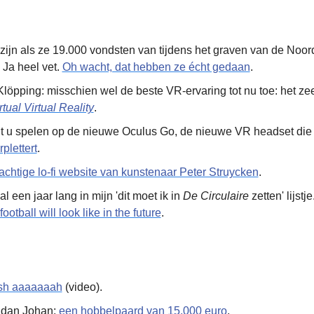
f zijn als ze 19.000 vondsten van tijdens het graven van de Noord/
Ja heel vet. 
Oh wacht, dat hebben ze écht gedaan
.
löpping: misschien wel de beste VR-ervaring tot nu toe: het zee
rtual Virtual Reality
.
nt u spelen op de nieuwe Oculus Go, de nieuwe VR headset die
plettert
.
achtige lo-fi website van kunstenaar Peter Struycken
.
al een jaar lang in mijn 'dit moet ik in 
De Circulaire
 zetten' lijstj
ootball will look like in the future
.
sh aaaaaaah
 (video).
 dan Johan: 
een hobbelpaard van 15.000 euro
.