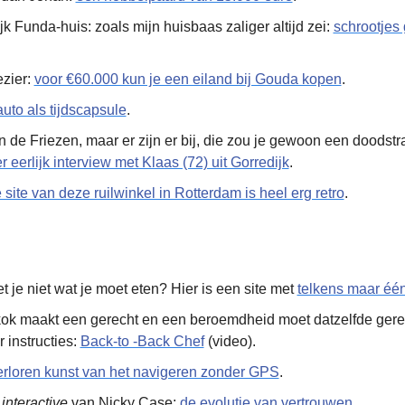
k Funda-huis: zoals mijn huisbaas zaliger altijd zei: 
schrootjes 
zier: 
voor €60.000 kun je een eiland bij Gouda kopen
.
uto als tijdscapsule
.
an de Friezen, maar er zijn er bij, die zou je gewoon een doodstr
 eerlijk interview met Klaas (72) uit Gorredijk
.
 site van deze ruilwinkel in Rotterdam is heel erg retro
.
 je niet wat je moet eten? Hier is een site met 
telkens maar één
 kok maakt een gerecht en een beroemdheid moet datzelfde gere
instructies: 
Back-to -Back Chef
 (video).
erloren kunst van het navigeren zonder GPS
.
 
interactive
 van Nicky Case: 
de evolutie van vertrouwen
.