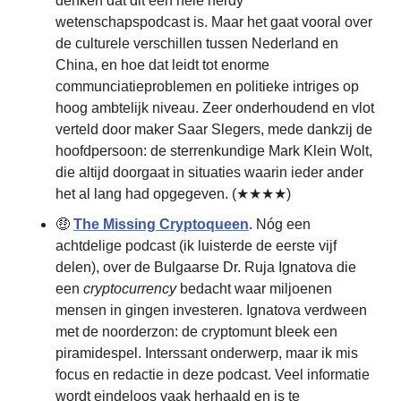
denken dat dit een hele nerdy 
wetenschapspodcast is. Maar het gaat vooral over 
de culturele verschillen tussen Nederland en 
China, en hoe dat leidt tot enorme 
communciatieproblemen en politieke intriges op 
hoog ambtelijk niveau. Zeer onderhoudend en vlot 
verteld door maker Saar Slegers, mede dankzij de 
hoofdpersoon: de sterrenkundige Mark Klein Wolt, 
die altijd doorgaat in situaties waarin ieder ander 
het al lang had opgegeven. (★★★★)
🤑 
The Missing Cryptoqueen
. Nóg een 
achtdelige podcast (ik luisterde de eerste vijf 
delen), over de Bulgaarse Dr. Ruja Ignatova die 
een 
cryptocurrency
 bedacht waar miljoenen 
mensen in gingen investeren. Ignatova verdween 
met de noorderzon: de cryptomunt bleek een 
piramidespel. Interssant onderwerp, maar ik mis 
focus en redactie in deze podcast. Veel informatie 
wordt eindeloos vaak herhaald en is te 