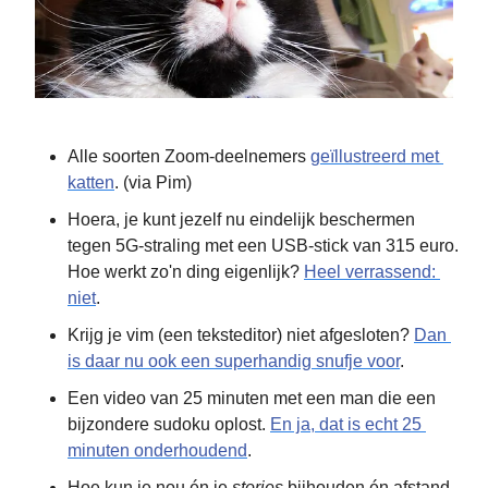
Alle soorten Zoom-deelnemers 
geïllustreerd met 
katten
. (via Pim)
Hoera, je kunt jezelf nu eindelijk beschermen 
tegen 5G-straling met een USB-stick van 315 euro. 
Hoe werkt zo'n ding eigenlijk? 
Heel verrassend: 
niet
.
Krijg je vim (een teksteditor) niet afgesloten? 
Dan 
is daar nu ook een superhandig snufje voor
.
Een video van 25 minuten met een man die een 
bijzondere sudoku oplost. 
En ja, dat is echt 25 
minuten onderhoudend
.
Hoe kun je nou én je 
stories
 bijhouden én afstand 