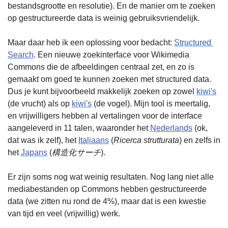
bestandsgrootte en resolutie). En de manier om te zoeken 
op gestructureerde data is weinig gebruiksvriendelijk.
Maar daar heb ik een oplossing voor bedacht: 
Structured 
Search
. Een nieuwe zoekinterface voor Wikimedia 
Commons die de afbeeldingen centraal zet, en zo is 
gemaakt om goed te kunnen zoeken met structured data. 
Dus je kunt bijvoorbeeld makkelijk zoeken op zowel 
kiwi's
(de vrucht) als op 
kiwi's
 (de vogel). Mijn tool is meertalig, 
en vrijwilligers hebben al vertalingen voor de interface 
aangeleverd in 11 talen, waaronder het 
Nederlands
 (ok, 
dat was ik zelf), het 
Italiaans
 (
Ricerca strutturata
) en zelfs in 
het 
Japans
 (
構造化サーチ
).
Er zijn soms nog wat weinig resultaten. Nog lang niet alle 
mediabestanden op Commons hebben gestructureerde 
data (we zitten nu rond de 4%), maar dat is een kwestie 
van tijd en veel (vrijwillig) werk.