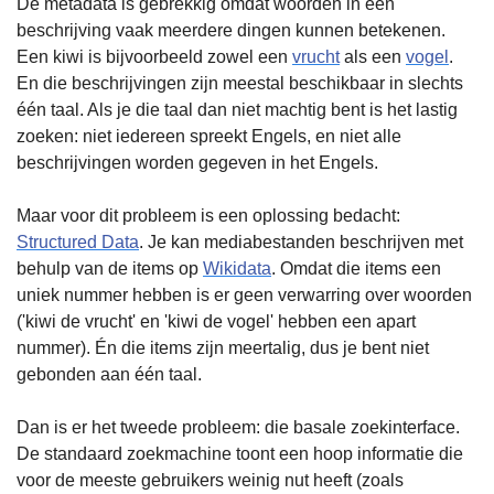
De metadata is gebrekkig omdat woorden in een 
beschrijving vaak meerdere dingen kunnen betekenen. 
Een kiwi is bijvoorbeeld zowel een 
vrucht
 als een 
vogel
. 
En die beschrijvingen zijn meestal beschikbaar in slechts 
één taal. Als je die taal dan niet machtig bent is het lastig 
zoeken: niet iedereen spreekt Engels, en niet alle 
beschrijvingen worden gegeven in het Engels.
Maar voor dit probleem is een oplossing bedacht: 
Structured Data
. Je kan mediabestanden beschrijven met 
behulp van de items op 
Wikidata
. Omdat die items een 
uniek nummer hebben is er geen verwarring over woorden 
('kiwi de vrucht' en 'kiwi de vogel' hebben een apart 
nummer). Én die items zijn meertalig, dus je bent niet 
gebonden aan één taal.
Dan is er het tweede probleem: die basale zoekinterface. 
De standaard zoekmachine toont een hoop informatie die 
voor de meeste gebruikers weinig nut heeft (zoals 