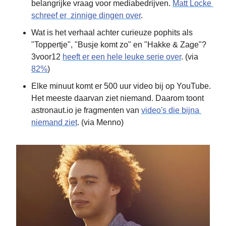
belangrijke vraag voor mediabedrijven. 
Matt Locke 
schreef er  zinnige dingen over
.
Wat is het verhaal achter curieuze pophits als 
"Toppertje", "Busje komt zo" en "Hakke & Zage"? 
3voor12 
heeft er een hele leuke serie over
. (via 
82%
)
Elke minuut komt er 500 uur video bij op YouTube. 
Het meeste daarvan ziet niemand. Daarom toont 
astronaut.io je fragmenten van 
video's die bijna 
niemand ziet
. (via Menno)