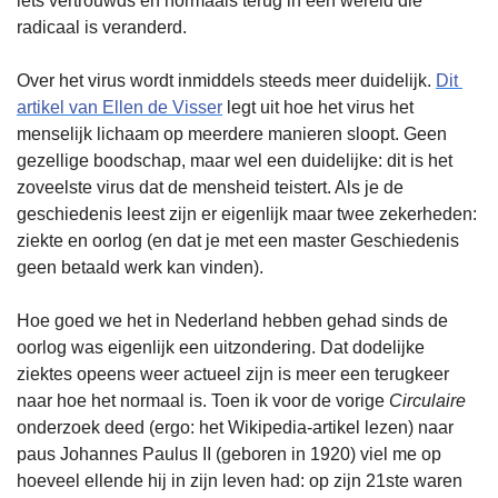
iets vertrouwds en normaals terug in een wereld die 
radicaal is veranderd.
Over het virus wordt inmiddels steeds meer duidelijk. 
Dit 
artikel van Ellen de Visser
 legt uit hoe het virus het 
menselijk lichaam op meerdere manieren sloopt. Geen 
gezellige boodschap, maar wel een duidelijke: dit is het 
zoveelste virus dat de mensheid teistert. Als je de 
geschiedenis leest zijn er eigenlijk maar twee zekerheden: 
ziekte en oorlog (en dat je met een master Geschiedenis 
geen betaald werk kan vinden).
Hoe goed we het in Nederland hebben gehad sinds de 
oorlog was eigenlijk een uitzondering. Dat dodelijke 
ziektes opeens weer actueel zijn is meer een terugkeer 
naar hoe het normaal is. Toen ik voor de vorige 
Circulaire
onderzoek deed (ergo: het Wikipedia-artikel lezen) naar 
paus Johannes Paulus II (geboren in 1920) viel me op 
hoeveel ellende hij in zijn leven had: op zijn 21ste waren 