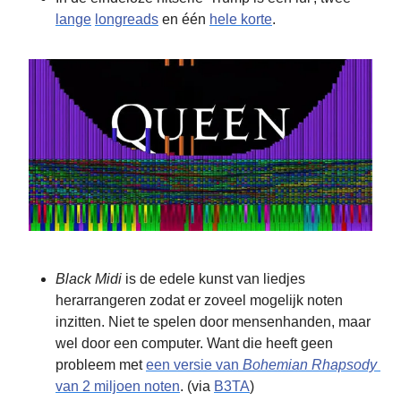
lange
longreads
 en één 
hele korte
.
Black Midi
 is de edele kunst van liedjes 
herarrangeren zodat er zoveel mogelijk noten 
inzitten. Niet te spelen door mensenhanden, maar 
wel door een computer. Want die heeft geen 
probleem met 
een versie van 
Bohemian Rhapsody
van 2 miljoen noten
. (via 
B3TA
)