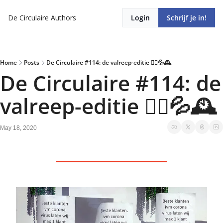
De Circulaire
Authors
Login
Schrijf je in!
Home
Posts
De Circulaire #114: de valreep-editie 🏃‍♂️💦🕰
De Circulaire #114: de 
valreep-editie 🏃‍♂️💦🕰
May 18, 2020