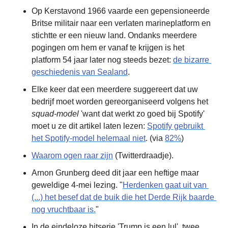
Op Kerstavond 1966 vaarde een gepensioneerde 
Britse militair naar een verlaten marineplatform en 
stichtte er een nieuw land. Ondanks meerdere 
pogingen om hem er vanaf te krijgen is het 
platform 54 jaar later nog steeds bezet: 
de bizarre 
geschiedenis van Sealand
.
Elke keer dat een meerdere suggereert dat uw 
bedrijf moet worden gereorganiseerd volgens het 
squad-model
 'want dat werkt zo goed bij Spotify' 
moet u ze dit artikel laten lezen: 
Spotify gebruikt 
het Spotify-model helemaal niet
. (via 
82%
)
Waarom ogen raar zijn
 (Twitterdraadje).
Arnon Grunberg deed dit jaar een heftige maar 
geweldige 4-mei lezing. "
Herdenken gaat uit van 
(...) het besef dat de buik die het Derde Rijk baarde 
nog vruchtbaar is.
"
In de eindeloze hitserie 'Trump is een lul', twee 