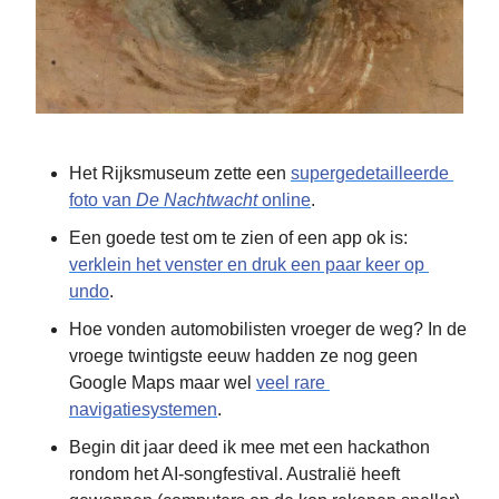
Het Rijksmuseum zette een 
supergedetailleerde 
foto van 
De Nachtwacht
 online
.
Een goede test om te zien of een app ok is: 
verklein het venster en druk een paar keer op 
undo
.
Hoe vonden automobilisten vroeger de weg? In de 
vroege twintigste eeuw hadden ze nog geen 
Google Maps maar wel 
veel rare 
navigatiesystemen
.
Begin dit jaar deed ik mee met een hackathon 
rondom het AI-songfestival. Australië heeft 