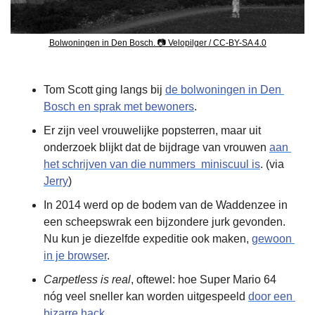
Bolwoningen in Den Bosch. 📷 Velopilger / CC-BY-SA 4.0
Tom Scott ging langs bij 
de bolwoningen in Den 
Bosch en sprak met bewoners
.
Er zijn veel vrouwelijke popsterren, maar uit 
onderzoek blijkt dat de bijdrage van vrouwen 
aan 
het schrijven van die nummers  miniscuul is
. (via 
Jerry
)
In 2014 werd op de bodem van de Waddenzee in 
een scheepswrak een bijzondere jurk gevonden. 
Nu kun je diezelfde expeditie ook maken, 
gewoon 
in je browser
.
Carpetless is real
, oftewel: hoe Super Mario 64 
nóg veel sneller kan worden uitgespeeld 
door een 
bizarre hack
.