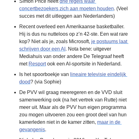
Simon Price heeft 
drie regels waar 
concertbezoekers zich aan moeten houden
. (Veel 
succes met dit uitleggen aan Nederlanders)
Recent overleed een Amerikaanse basketballer. 
Hij is dus nu nutteloos op z’n 42-ste. Een wat rare 
kop? Niet als je, zoals Microsoft, 
je postuums laat 
schrijven door een AI
. Nota bene: uitgever 
Mediahuis van onder andere De Telegraaf heeft 
met 
Resport
 ook een AI-sportsite in Nederland.
Is het spoorboekje van 
lineaire televisie eindelijk 
dood
? (via Sophie)
De PVV wil graag meeregeren en de VVD sluit 
samenwerking ook (na het vertrek van Rutte) niet 
meer uit. Maar als de PVV hun eigen programma 
zou mogen uitvoeren zou een groot deel van hun 
kamerleden niet in de kamer zitten, 
maar in de 
gevangenis
. 