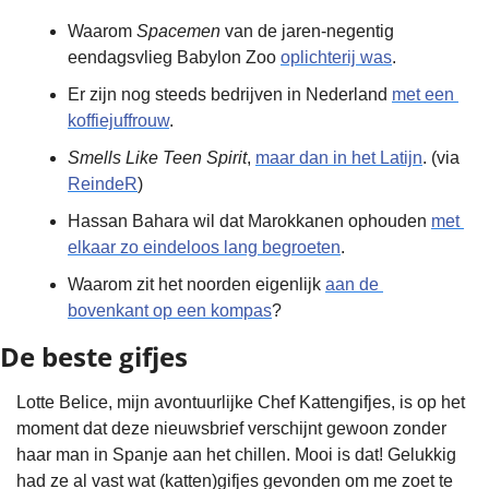
Waarom 
Spacemen 
van de jaren-negentig 
eendagsvlieg Babylon Zoo 
oplichterij was
.
Er zijn nog steeds bedrijven in Nederland 
met een 
koffiejuffrouw
.
Smells Like Teen Spirit
, 
maar dan in het Latijn
. (via 
ReindeR
)
Hassan Bahara wil dat Marokkanen ophouden 
met 
elkaar zo eindeloos lang begroeten
.
Waarom zit het noorden eigenlijk 
aan de 
bovenkant op een kompas
?
De beste gifjes
Lotte Belice, mijn avontuurlijke Chef Kattengifjes, is op het 
moment dat deze nieuwsbrief verschijnt gewoon zonder 
haar man in Spanje aan het chillen. Mooi is dat! Gelukkig 
had ze al vast wat (katten)gifjes gevonden om me zoet te 