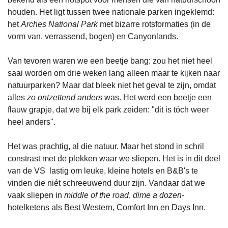
houden. Het ligt tussen twee nationale parken ingeklemd: 
het 
Arches National Park
 met bizarre rotsformaties (in de 
vorm van, verrassend, bogen) en Canyonlands. 
Van tevoren waren we een beetje bang: zou het niet heel 
saai worden om drie weken lang alleen maar te kijken naar 
natuurparken? Maar dat bleek niet het geval te zijn, omdat 
alles 
zo ontzettend anders
 was. Het werd een beetje een 
flauw grapje, dat we bij elk park zeiden: "dit is tóch weer 
heel anders".
Het was prachtig, al die natuur. Maar het stond in schril 
constrast met de plekken waar we sliepen. Het is in dit deel 
van de VS  lastig om leuke, kleine hotels en B&B's te 
vinden die niét schreeuwend duur zijn. Vandaar dat we 
vaak sliepen in 
middle of the road
, 
dime a dozen
-
hotelketens als Best Western, Comfort Inn en Days Inn.