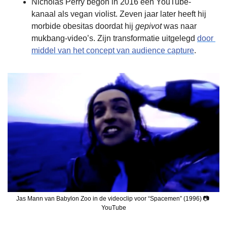
Nicholas Perry begon in 2016 een YouTube-
kanaal als vegan violist. Zeven jaar later heeft hij 
morbide obesitas doordat hij 
gepivot
 was naar 
mukbang-video’s. Zijn transformatie uitgelegd 
door 
middel van het concept van audience capture
.
Jas Mann van Babylon Zoo in de videoclip voor “Spacemen” (1996) 📷 
YouTube